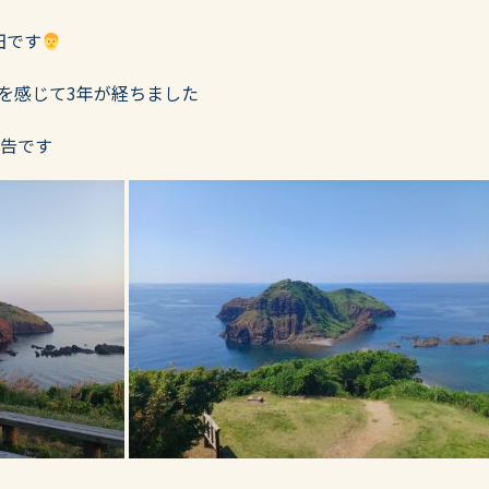
田です
を感じて3年が経ちました
報告です