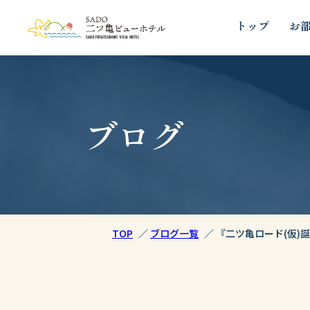
トップ
お
ブログ
TOP
ブログ一覧
『二ツ亀ロード(仮)